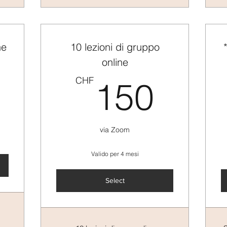
ne
10 lezioni di gruppo
online
75CHF
150
CHF
150
via Zoom
Valido per 4 mesi
Select