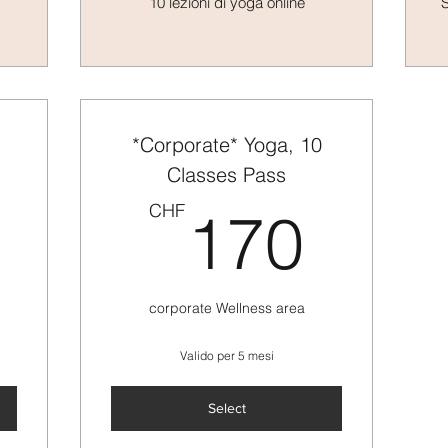
10 lezioni di yoga online
S
*Corporate* Yoga, 10
Classes Pass
100CHF
170
CHF
170
corporate Wellness area
Valido per 5 mesi
Select