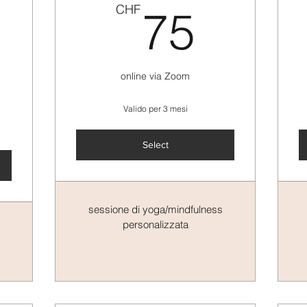
75C
CHF
75
525CHF
online via Zoom
Valido per 3 mesi
Select
sessione di yoga/mindfulness
personalizzata