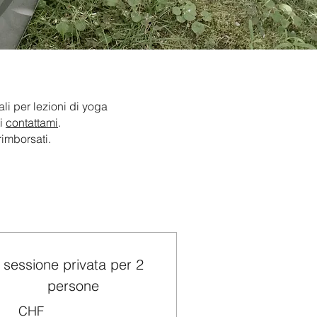
li per lezioni di yoga
ti
contattami
.
rimborsati.
sessione privata per 2
persone
CHF
CHF