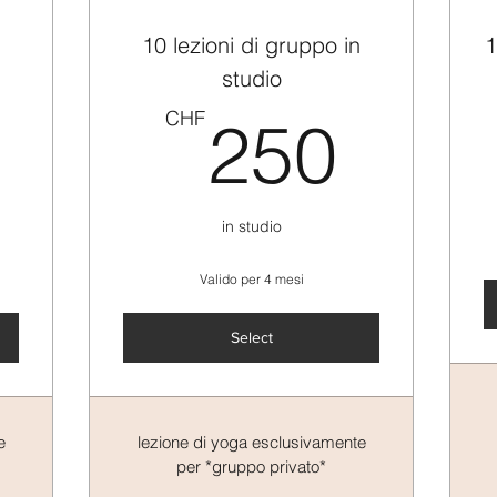
10 lezioni di gruppo in
1
studio
135CHF
250
CHF
250
in studio
Valido per 4 mesi
Select
e
lezione di yoga esclusivamente
per *gruppo privato*