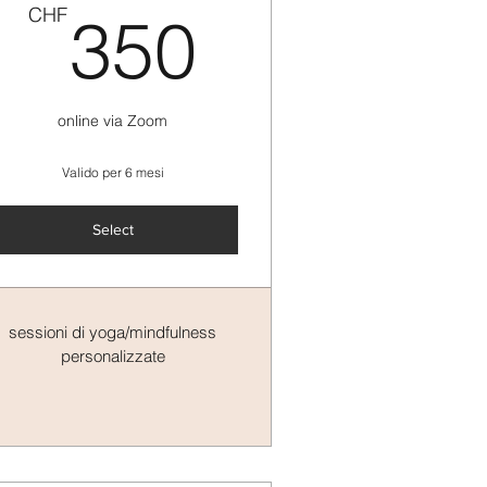
HF
350CHF
CHF
350
online via Zoom
Valido per 6 mesi
Select
sessioni di yoga/mindfulness
personalizzate