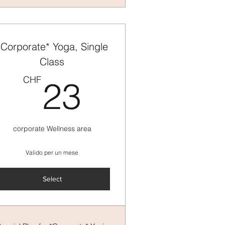
*Corporate* Yoga, Single
Class
CHF
23CHF
CHF
23
corporate Wellness area
Valido per un mese
Select